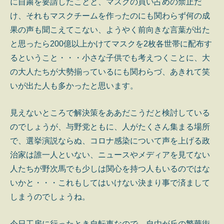
に自粛を要請したことと、マスクの買い占めの禁止だ
け、それもマスクチームを作ったのにも関わらず何の成
果の声も聞こえてこない、ようやく前向きな言葉が出た
と思ったら200億以上かけてマスクを2枚各世帯に配布す
るということ・・・小さな子供でも考えつくことに、大
の大人たちが大勢揃っているにも関わらづ、あきれて笑
いが出た人も多かったと思います。
見えないところで解決策をああだこうだと検討している
のでしょうが、与野党ともに、人がたくさん集まる場所
で、選挙演説ならぬ、コロナ感染について声を上げる政
治家は誰一人といない、ニュースやメディアを見てない
人たちが野次馬でも少しは関心を持つ人もいるのではな
いかと・・・これもしてはいけない決まり事で済まして
しまうのでしょうね。
今日工房に行ったとき自転車なので、自由が丘の繁華街