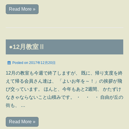
20171224
Read More »
＊
メ
リ
ー
●12月教室Ⅱ
ク
リ
Posted on
2017年12月20日
ス
12月の教室も今週で終了しますが、 既に、帰り支度を終
マ
えて帰る会員さん達は、 「よいお年を～！」の挨拶が飛
ス！
び交っています。 ほんと、今年もあと2週間、 かたずけ
なきゃならないこと山積みです。 ・ ・ ・ 自由が丘の
街も、 …
●12
Read More »