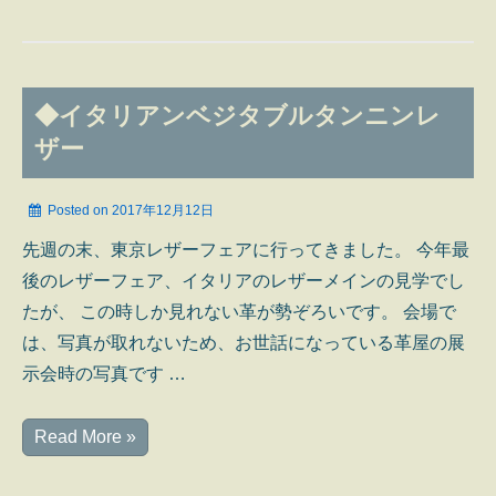
月
教
室
Ⅱ
◆イタリアンベジタブルタンニンレ
ザー
Posted on
2017年12月12日
先週の末、東京レザーフェアに行ってきました。 今年最
後のレザーフェア、イタリアのレザーメインの見学でし
たが、 この時しか見れない革が勢ぞろいです。 会場で
は、写真が取れないため、お世話になっている革屋の展
示会時の写真です …
◆
Read More »
イ