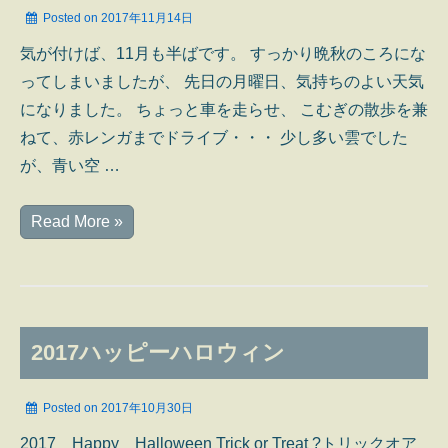
Posted on
2017年11月14日
気が付けば、11月も半ばです。 すっかり晩秋のころにな
ってしまいましたが、 先日の月曜日、気持ちのよい天気
になりました。 ちょっと車を走らせ、 こむぎの散歩を兼
ねて、赤レンガまでドライブ・・・ 少し多い雲でした
が、青い空 …
●11
Read More »
月
教
室・
Ⅰ
2017ハッピーハロウィン
Posted on
2017年10月30日
2017 Happy Halloween Trick or Treat ?トリックオア