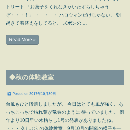
トリート 「お菓子をくれなきゃいたずらしちゃう
ぞ・・・！」 ・ ・ ・ ハロウィンだけじゃない、 朝
起きて着替えをしてると、 ズボンの …
2017
Read More »
ハ
ッ
ピ
ー
◆秋の体験教室
ハ
ロ
Posted on
2017年10月30日
ウ
台風もひと段落しましたが、 今日はとても風が強く、あ
ィ
っちこっちで枯れ葉が竜巻のように 待っていました。 例
ン
年より10日早い木枯らし1号の発表がありましたね。
・・・ 久しぶりの体験教室、9月10月の開催の様子を一