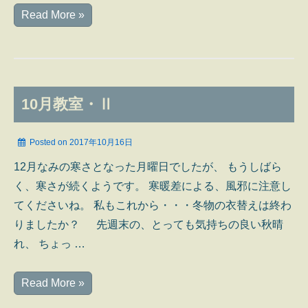
●10
Read More »
月
教
室・
Ⅲ
10月教室・Ⅱ
Posted on
2017年10月16日
12月なみの寒さとなった月曜日でしたが、 もうしばら
く、寒さが続くようです。 寒暖差による、風邪に注意し
てくださいね。 私もこれから・・・冬物の衣替えは終わ
りましたか？ 先週末の、とっても気持ちの良い秋晴
れ、 ちょっ …
10
Read More »
月