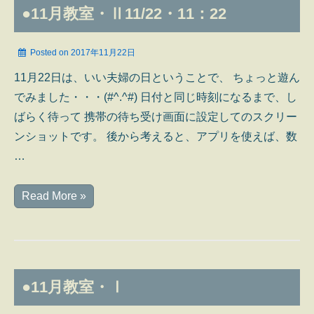
●11月教室・Ⅱ11/22・11：22
Posted on
2017年11月22日
11月22日は、いい夫婦の日ということで、 ちょっと遊ん
でみました・・・(#^.^#) 日付と同じ時刻になるまで、し
ばらく待って 携帯の待ち受け画面に設定してのスクリー
ンショットです。 後から考えると、アプリを使えば、数
…
●11
Read More »
月
教
室・
Ⅱ11/22・
●11月教室・Ⅰ
11：
22