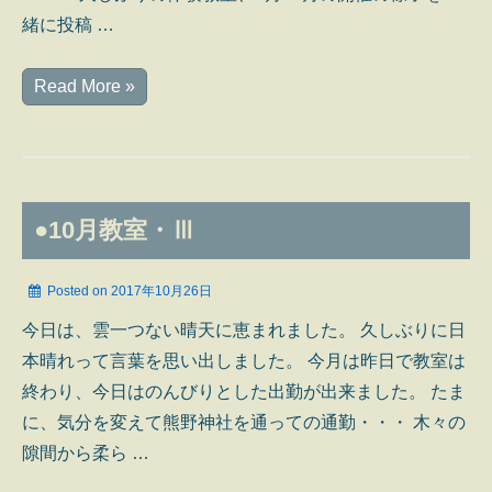
緒に投稿 …
◆
Read More »
秋
の
体
験
●10月教室・Ⅲ
教
室
Posted on
2017年10月26日
今日は、雲一つない晴天に恵まれました。 久しぶりに日
本晴れって言葉を思い出しました。 今月は昨日で教室は
終わり、今日はのんびりとした出勤が出来ました。 たま
に、気分を変えて熊野神社を通っての通勤・・・ 木々の
隙間から柔ら …