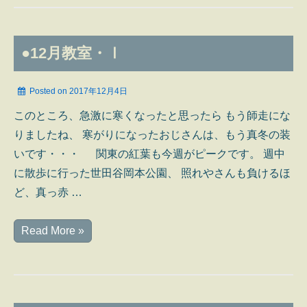
タ
リ
ア
●12月教室・Ⅰ
ン
ベ
Posted on
2017年12月4日
ジ
このところ、急激に寒くなったと思ったら もう師走にな
タ
りましたね、 寒がりになったおじさんは、もう真冬の装
ブ
いです・・・ 関東の紅葉も今週がピークです。 週中
ル
に散歩に行った世田谷岡本公園、 照れやさんも負けるほ
タ
ど、真っ赤 …
ン
ニ
●12
Read More »
ン
月
レ
教
ザ
室・
ー
Ⅰ