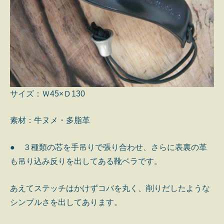
サイズ：Ｗ45×Ｄ130
素材：牛ヌメ・多脂革
● ３種類の芯を手吊りで張り合わせ、さらに表裏の革
も吊り込み反りを出してある靴ベラです。
あえてステッチはかけずコバを丸く、削りだしたような
シンプルさを出してあります。