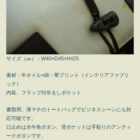
サイズ（㎜）：W40×D45×H425
素材：牛オイル×綿・華プリント（インテリアファブリ
ック）
内装、フラップ付吊るしポケット
書類用、薄マチのトートバッグでビジネスシーンにも対
応可能です。
口止めは水牛角ボタン、背ポケットは手彫りのアンティ
ークボタンです。