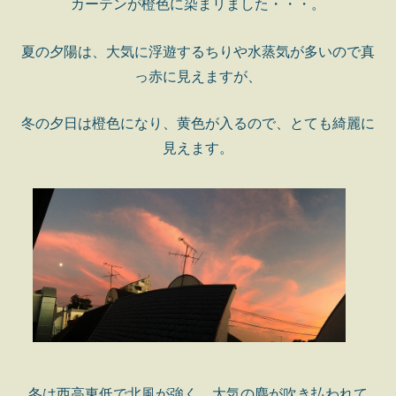
カーテンが橙色に染まリました・・・。
夏の夕陽は、大気に浮遊するちりや水蒸気が多いので真
っ赤に見えますが、
冬の夕日は橙色になり、黄色が入るので、とても綺麗に
見えます。
冬は西高東低で北風が強く、大気の塵が吹き払われて