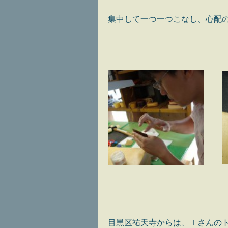
集中して一つ一つこなし、心配の
目黒区祐天寺からは、Ｉさんの