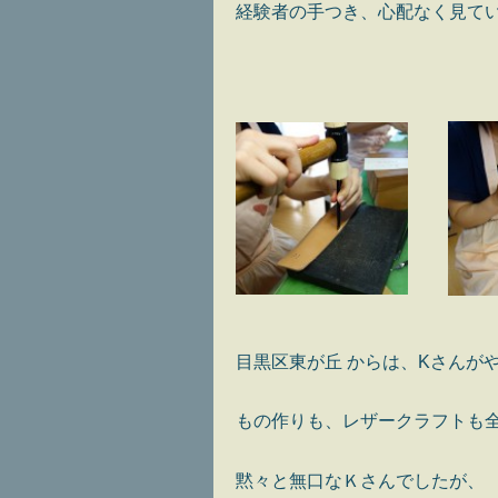
経験者の手つき、心配なく見て
目黒区東が丘 からは、Kさんが
もの作りも、レザークラフトも
黙々と無口なＫさんでしたが、