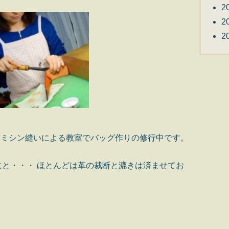
2
2
2
、ミシン縫いによる教室でバッグ作りの修行中です。
と・・・ ほとんどは革の裁断と漉きは済ませてお