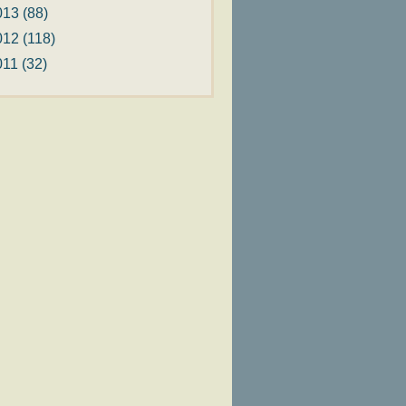
013
(88)
012
(118)
011
(32)