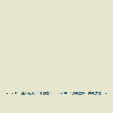
«
●’18 縫い初め・1月教室Ⅰ
●’18 1月教室Ⅲ・関東大雪
»