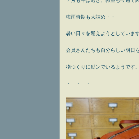
７月も半ば過ぎ、教室も今週で
梅雨時期も大詰め・・
暑い日々を迎えようとしていま
会員さんたちも自分らしい明日
物つくりに励ンでいるようです
・ ・ ・