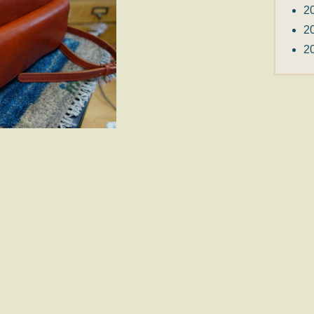
2
2
2