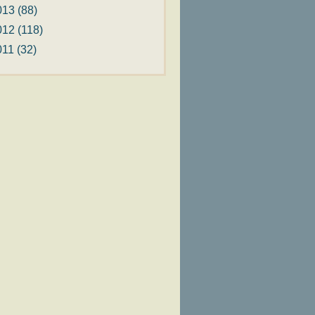
013
(88)
012
(118)
011
(32)