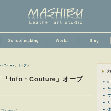
School making
Works
Blog
・Couture」オープン
fofo・Couture」オープ
i