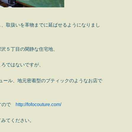
し、取扱いを革物までに延ばせるようになりまし
深沢５丁目の閑静な住宅地、
ころではないですが、
フォクチュール、地元密着型のブティックのようなお店で
ですので
http://fofocouture.com/
てみてください。